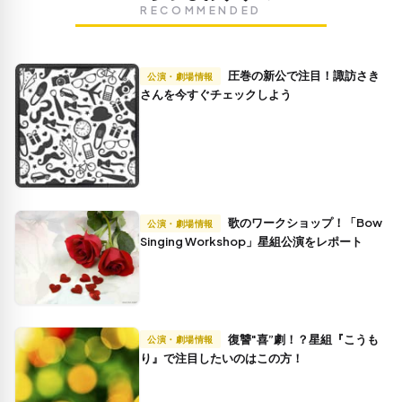
RECOMMENDED
圧巻の新公で注目！諏訪さき
公演・劇場情報
さんを今すぐチェックしよう
歌のワークショップ！「Bow
公演・劇場情報
Singing Workshop」星組公演をレポート
復讐"喜”劇！？星組『こうも
公演・劇場情報
り』で注目したいのはこの方！