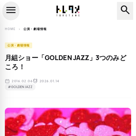
menu
search
close
search
HOME
公演・劇場情報
chevron_right
公演・劇場情報
月組ショー「GOLDEN JAZZ」3つのみど
ころ！
2016.02.06
2026.01.14
#GOLDEN JAZZ