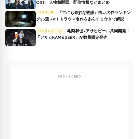
OST、人物相関図、配信情報などまとめ
『世にも奇妙な物語』怖い名作ランキン
レコメンド
グ25選＋α！トラウマ名作をあらすじ付きで解説
亀梨和也×アサヒビール共同開発！
エンタメニュース
「アサヒKAME BEER」が数量限定発売
SPONSORED