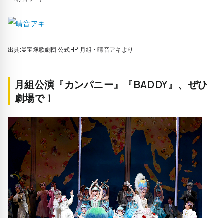
出典:©宝塚歌劇団 公式HP 月組・晴音アキより
月組公演『カンパニー』『BADDY』、ぜひ
劇場で！