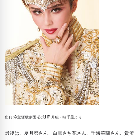
出典:©宝塚歌劇団 公式HP 月組・暁千星より
最後は、夏月都さん、白雪さち花さん、千海華蘭さん、貴澄