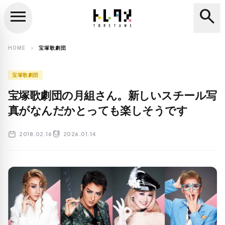
menu
search
close
search
HOME
宝塚歌劇団
chevron_right
宝塚歌劇団
宝塚歌劇団の月組さん。新しいスチール写
真がなんだかとっても楽しそうです
2018.02.16
2026.01.14