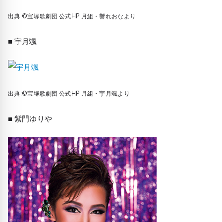
出典:©宝塚歌劇団 公式HP 月組・響れおなより
■ 宇月颯
出典:©宝塚歌劇団 公式HP 月組・宇月颯より
■ 紫門ゆりや