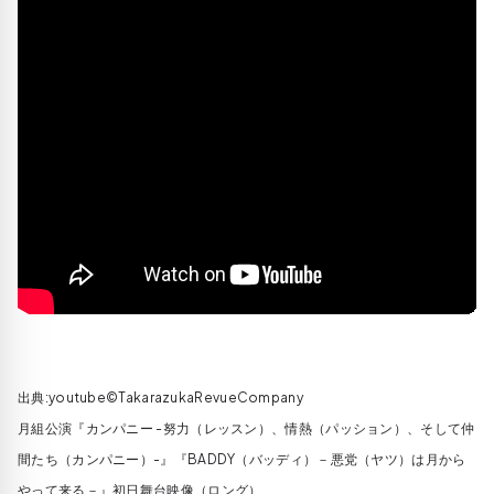
出典:youtube©TakarazukaRevueCompany
月組公演『カンパニー -努力（レッスン）、情熱（パッション）、そして仲
間たち（カンパニー）-』『BADDY（バッディ）－悪党（ヤツ）は月から
やって来る－』初日舞台映像（ロング）