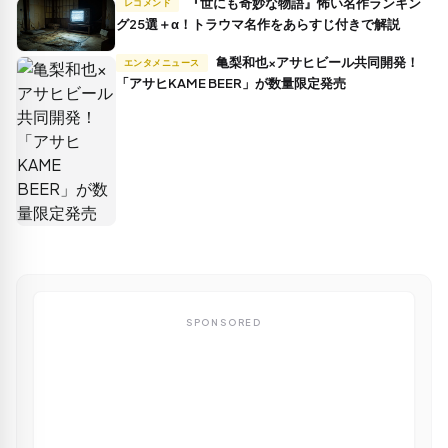
『世にも奇妙な物語』怖い名作ランキン
レコメンド
グ25選＋α！トラウマ名作をあらすじ付きで解説
亀梨和也×アサヒビール共同開発！
エンタメニュース
「アサヒKAME BEER」が数量限定発売
SPONSORED