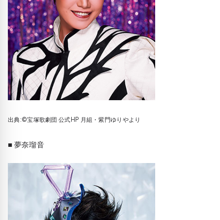
出典:©宝塚歌劇団 公式HP 月組・紫門ゆりやより
■ 夢奈瑠音