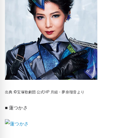
出典:©宝塚歌劇団 公式HP 月組・夢奈瑠音より
■ 蓮つかさ