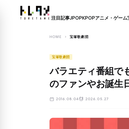
close
注目記事
JPOP
KPOP
アニメ・ゲーム
search
HOME
宝塚歌劇団
chevron_right
宝塚歌劇団
バラエティ番組で
のファンやお誕生
2016.08.04
2026.05.27