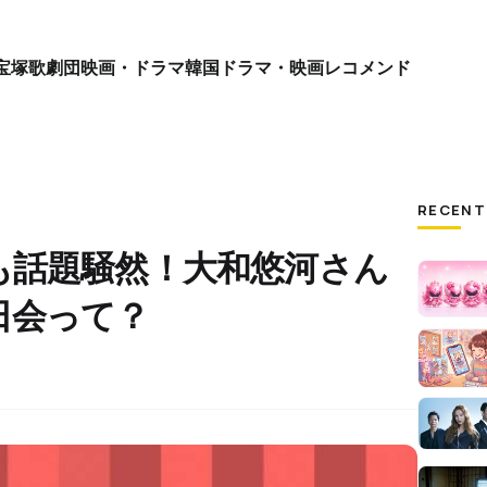
宝塚歌劇団
映画・ドラマ
韓国ドラマ・映画
レコメンド
RECENT
も話題騒然！大和悠河さん
日会って？