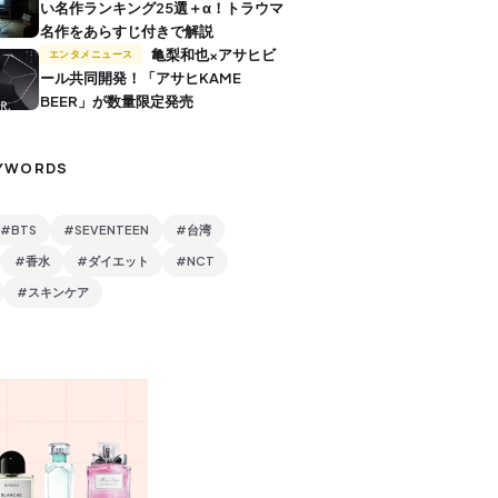
い名作ランキング25選＋α！トラウマ
名作をあらすじ付きで解説
亀梨和也×アサヒビ
エンタメニュース
ール共同開発！「アサヒKAME
BEER」が数量限定発売
YWORDS
#BTS
#SEVENTEEN
#台湾
#香水
#ダイエット
#NCT
#スキンケア