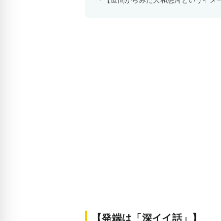
【発端は「深イイ話」】