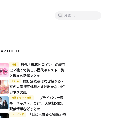
 ARTICLES
歴代「戦隊ヒロイン」の現在
特撮
は？強くて美しい歴代キャスト一覧
と現在の活躍まとめ
推し活依存はなぜ起きる？
まとめ
有名人崇拝症候群と抜け出せないビ
ジネスの罠
「プライバシー戦
韓国ドラマ・映画
争」キャスト、OST、人物相関図、
配信情報などまとめ
『世にも奇妙な物語』怖
レコメンド