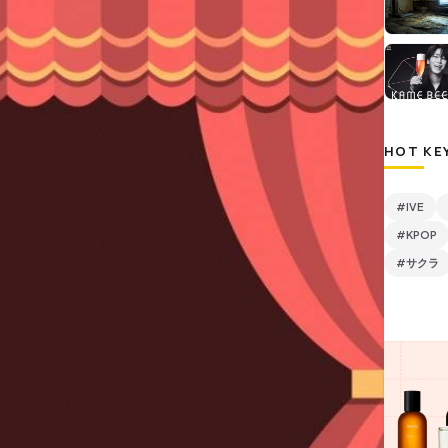
HOT KE
#IVE
#KPOP
#サクラ