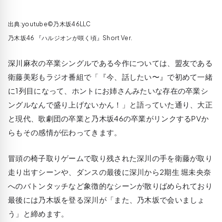
出典:youtube©乃木坂46LLC
乃木坂46 『ハルジオンが咲く頃』Short Ver.
深川麻衣の卒業シングルである今作については、盟友である
衛藤美彩もラジオ番組で「『今、話したい〜』で初めて一緒
に1列目になって、ホントにお姉さんみたいな存在の卒業シ
ングルなんで盛り上げないかん！」と語っていた通り、大正
と現代、歌劇団の卒業と乃木坂46の卒業がリンクするPVか
らもその感情が伝わってきます。
冒頭の椅子取りゲームで取り残された深川の手を衛藤が取り
走り出すシーンや、ダンスの最後に深川から2期生 堀未央奈
へのバトンタッチなど象徴的なシーンが散りばめられており
最後には乃木坂を登る深川が「また、乃木坂で会いましょ
う」と締めます。