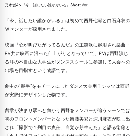
乃木坂46 『今、話したい誰かがいる』Short Ver.
『今、話したい誰かがいる』は初めて西野七瀬と白石麻衣の
Ｗセンターが採用されました。
映画『心が叫びたがってるんだ』の主題歌に起用され楽曲・
PV共に映画に沿った仕上がりとなっていて、PVは西野演じ
る耳の不自由な大学生がダンススクールに参加して大会への
出場を目指すという物語です。
劇中の“握手”をモチーフにしたダンス大会用Ｔシャツは西野
が実際にデザインした物です。
留学が決まり駅へと向かう西野をメンバーが追うシーンでは
初のフロントメンバーとなった衛藤美彩と深川麻衣が映し出
され「撮影で１列目の責任、自覚が芽生えた」と語る衛藤と
「今まではファンの人も探すのが大変だった」と語る深川の