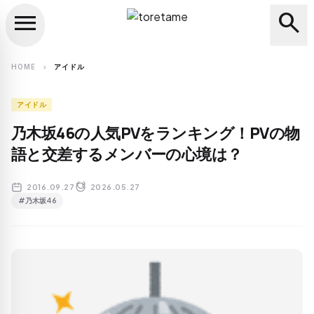
menu
search
close
search
HOME
アイドル
chevron_right
アイドル
乃木坂46の人気PVをランキング！PVの物
語と交差するメンバーの心境は？
2016.09.27
2026.05.27
#乃木坂46