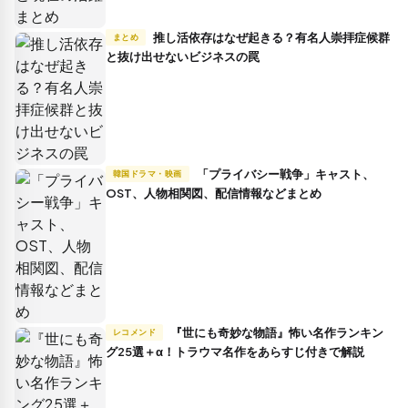
推し活依存はなぜ起きる？有名人崇拝症候群
まとめ
と抜け出せないビジネスの罠
「プライバシー戦争」キャスト、
韓国ドラマ・映画
OST、人物相関図、配信情報などまとめ
『世にも奇妙な物語』怖い名作ランキン
レコメンド
グ25選＋α！トラウマ名作をあらすじ付きで解説