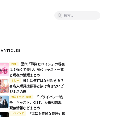
 ARTICLES
歴代「戦隊ヒロイン」の現在
特撮
は？強くて美しい歴代キャスト一覧
と現在の活躍まとめ
推し活依存はなぜ起きる？
まとめ
有名人崇拝症候群と抜け出せないビ
ジネスの罠
「プライバシー戦
韓国ドラマ・映画
争」キャスト、OST、人物相関図、
配信情報などまとめ
『世にも奇妙な物語』怖
レコメンド