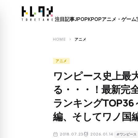
close
注目記事
JPOP
KPOP
アニメ・ゲーム
search
HOME
アニメ
chevron_right
アニメ
ワンピース史上最
る・・・！最新完
ランキングTOP3
編、そしてワノ国
2018.07.23
2026.01.14
#ワンピース