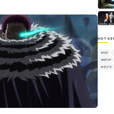
HOT KE
#IVE
#KPOP
#サクラ