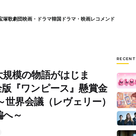
宝塚歌劇団
映画・ドラマ
韓国ドラマ・映画
レコメンド
RECENT
大規模の物語がはじま
全版『ワンピース』懸賞金
6～世界会議（レヴェリー）
編へ～