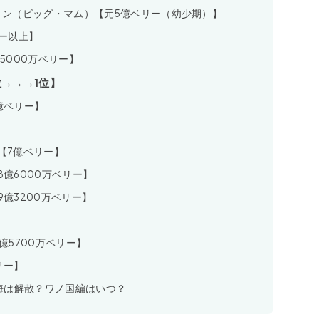
ンリン（ビッグ・マム）【元5億ベリー（幼少期）】
リー以上】
5000万ベリー】
→→→1位】
億ベリー】
【7億ベリー】
8億6000万ベリー】
9億3200万ベリー】
億5700万ベリー】
リー】
海は解散？ワノ国編はいつ？