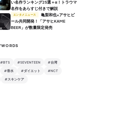
い名作ランキング25選＋α！トラウマ
名作をあらすじ付きで解説
亀梨和也×アサヒビ
エンタメニュース
ール共同開発！「アサヒKAME
BEER」が数量限定発売
YWORDS
#BTS
#SEVENTEEN
#台湾
#香水
#ダイエット
#NCT
#スキンケア