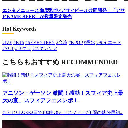
エンタメニュース
亀梨和也×アサヒビール共同開発！「アサ
ヒKAME BEER」が数量限定発売
Hot Keywords
#IVE
#BTS
#SEVENTEEN
#台湾
#KPOP
#香水
#ダイエット
#NCT
#サクラ
#スキンケア
こちらもおすすめ
RECOMMENDED
アニソン・ゲーソン
激闘！感動！スフィア史上最
大の宴、スフィアフェスレポ！
もくじCLOSE2日で100曲超え！スフィア7年間の軌跡最初...