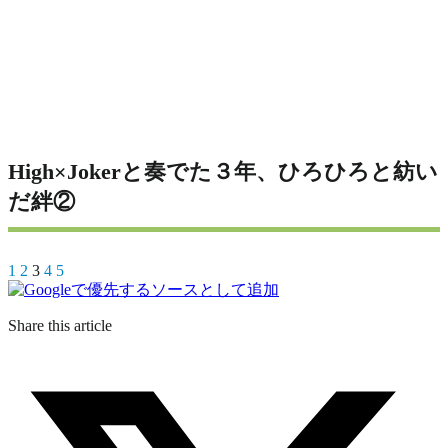
High×Jokerと奏でた３年、ひろひろと紡い
だ絆②
1
2
3
4
5
Share this article