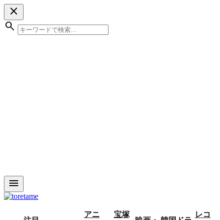
close
search
menu
アニ
宝塚
レコ
注目
映画・
韓国ドラ