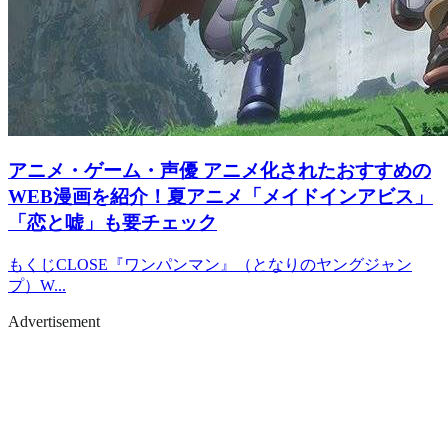
アニメ・ゲーム・声優
アニメ化されたおすすめの
WEB漫画を紹介！夏アニメ「メイドインアビス」
「恋と嘘」も要チェック
もくじCLOSE『ワンパンマン』（となりのヤングジャン
プ）W...
Advertisement