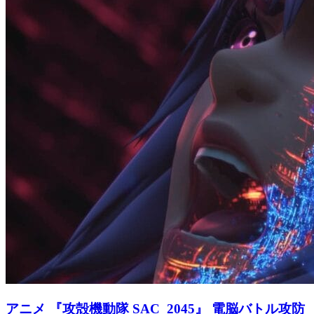
アニメ
『攻殻機動隊 SAC_2045』 電脳バトル攻防