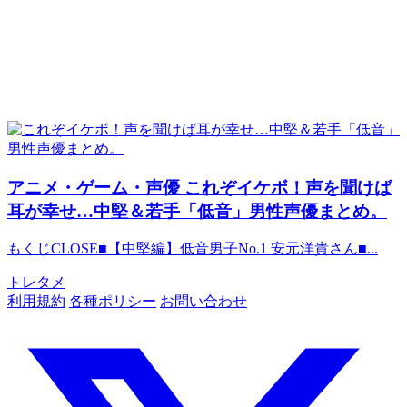
アニメ・ゲーム・声優
これぞイケボ！声を聞けば
耳が幸せ…中堅＆若手「低音」男性声優まとめ。
もくじCLOSE■【中堅編】低音男子No.1 安元洋貴さん■...
トレタメ
利用規約
各種ポリシー
お問い合わせ