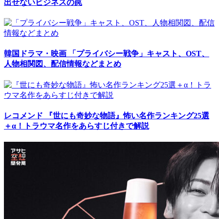
出せないビジネスの罠
韓国ドラマ・映画
「プライバシー戦争」キャスト、OST、
人物相関図、配信情報などまとめ
レコメンド
『世にも奇妙な物語』怖い名作ランキング25選
＋α！トラウマ名作をあらすじ付きで解説