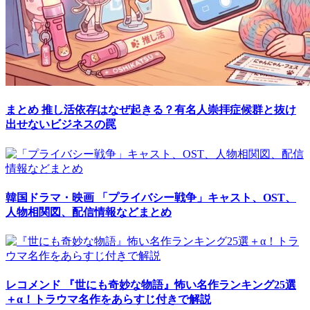
まとめ
推し活依存はなぜ起きる？有名人崇拝症候群と抜け
出せないビジネスの罠
韓国ドラマ・映画
「プライバシー戦争」キャスト、OST、
人物相関図、配信情報などまとめ
レコメンド
『世にも奇妙な物語』怖い名作ランキング25選
＋α！トラウマ名作をあらすじ付きで解説