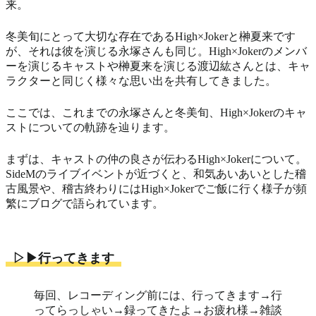
来。
冬美旬にとって大切な存在であるHigh×Jokerと榊夏来です
が、それは彼を演じる永塚さんも同じ。High×Jokerのメンバ
ーを演じるキャストや榊夏来を演じる渡辺紘さんとは、キャ
ラクターと同じく様々な思い出を共有してきました。
ここでは、これまでの永塚さんと冬美旬、High×Jokerのキャ
ストについての軌跡を辿ります。
まずは、キャストの仲の良さが伝わるHigh×Jokerについて。
SideMのライブイベントが近づくと、和気あいあいとした稽
古風景や、稽古終わりにはHigh×Jokerでご飯に行く様子が頻
繁にブログで語られています。
▷▶行ってきます
毎回、レコーディング前には、行ってきます→行
ってらっしゃい→録ってきたよ→お疲れ様→雑談