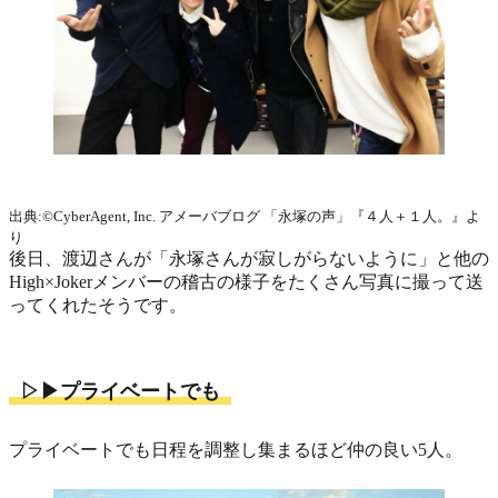
出典:©CyberAgent, Inc. アメーバブログ 「永塚の声」『４人＋１人。』よ
り
後日、渡辺さんが「永塚さんが寂しがらないように」と他の
High×Jokerメンバーの稽古の様子をたくさん写真に撮って送
ってくれたそうです。
▷▶プライベートでも
プライベートでも日程を調整し集まるほど仲の良い5人。