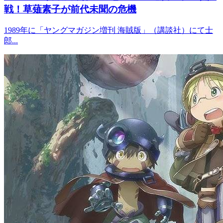
戦！草薙素子が前代未聞の危機
1989年に「ヤングマガジン増刊 海賊版」（講談社）にて士
郎...