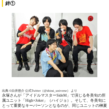
絆①
出典:©白井悠介‏ 公式Twitter（@shirai_universe） より
永塚さんが「アイドルマスターSideM」で演じる冬美旬の所
属ユニット「High×Joker」（ハイジョ）。そして、冬美旬に
とって重要なキーパーソンとなるのが、同じユニットの榊夏