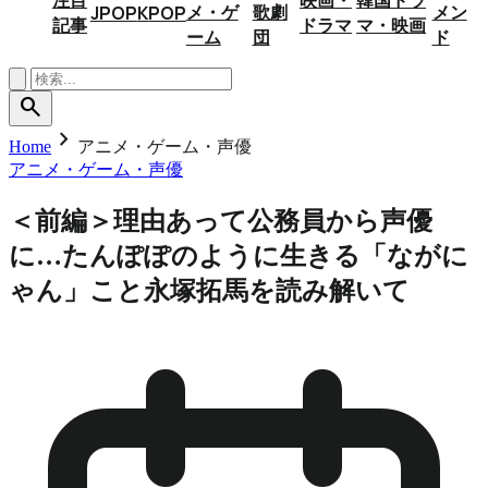
メ・ゲ
歌劇
メン
JPOP
KPOP
記事
ドラマ
マ・映画
ーム
団
ド
search
chevron_right
Home
アニメ・ゲーム・声優
アニメ・ゲーム・声優
＜前編＞理由あって公務員から声優
に…たんぽぽのように生きる「ながに
ゃん」こと永塚拓馬を読み解いて