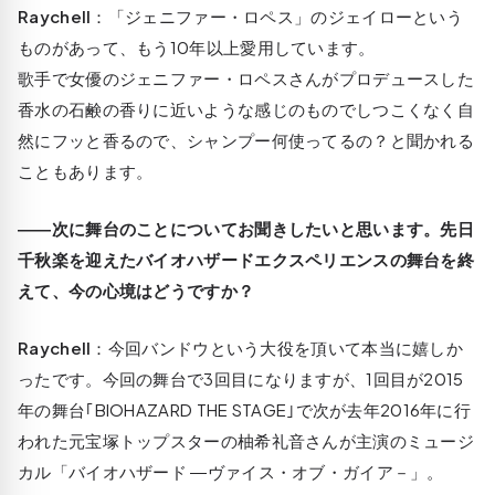
Raychell
：「ジェニファー・ロペス」のジェイローという
ものがあって、もう10年以上愛用しています。
歌手で女優のジェニファー・ロペスさんがプロデュースした
香水の石鹸の香りに近いような感じのものでしつこくなく自
然にフッと香るので、シャンプー何使ってるの？と聞かれる
こともあります。
――次に舞台のことについてお聞きしたいと思います。先日
千秋楽を迎えたバイオハザードエクスペリエンスの舞台を終
えて、今の心境はどうですか？
Raychell
：今回バンドウという大役を頂いて本当に嬉しか
ったです。今回の舞台で3回目になりますが、1回目が2015
年の舞台｢BIOHAZARD THE STAGE｣で次が去年2016年に行
われた元宝塚トップスターの柚希礼音さんが主演のミュージ
カル「バイオハザード ―ヴァイス・オブ・ガイア－」。