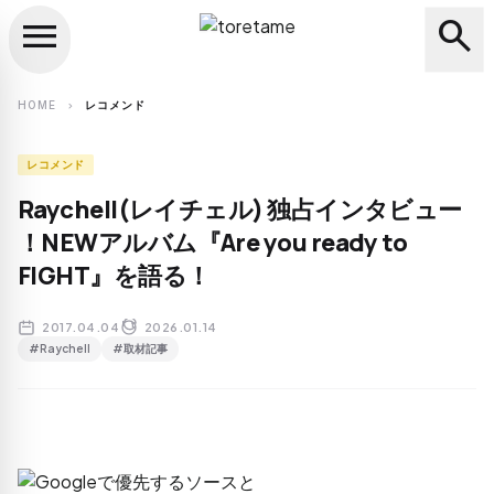
menu
search
close
search
HOME
レコメンド
chevron_right
レコメンド
Raychell(レイチェル) 独占インタビュー
！NEWアルバム『Are you ready to
FIGHT』を語る！
2017.04.04
2026.01.14
#Raychell
#取材記事