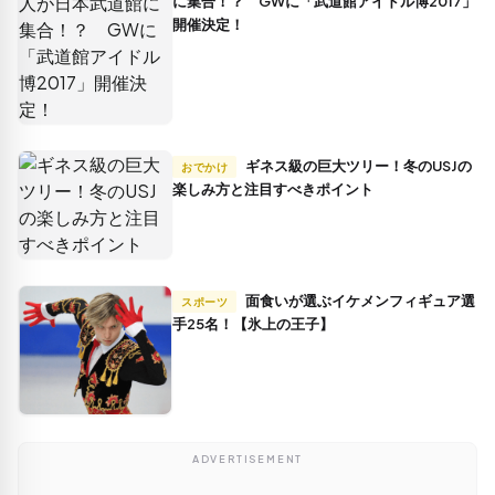
に集合！？ GWに「武道館アイドル博2017」
開催決定！
ギネス級の巨大ツリー！冬のUSJの
おでかけ
楽しみ方と注目すべきポイント
面食いが選ぶイケメンフィギュア選
スポーツ
手25名！【氷上の王子】
ADVERTISEMENT