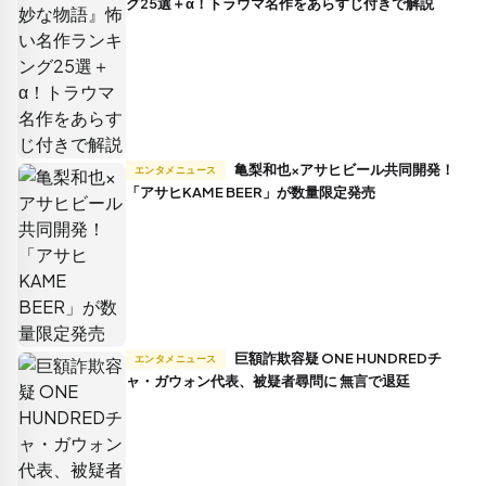
グ25選＋α！トラウマ名作をあらすじ付きで解説
亀梨和也×アサヒビール共同開発！
エンタメニュース
「アサヒKAME BEER」が数量限定発売
巨額詐欺容疑 ONE HUNDREDチ
エンタメニュース
ャ・ガウォン代表、被疑者尋問に 無言で退廷