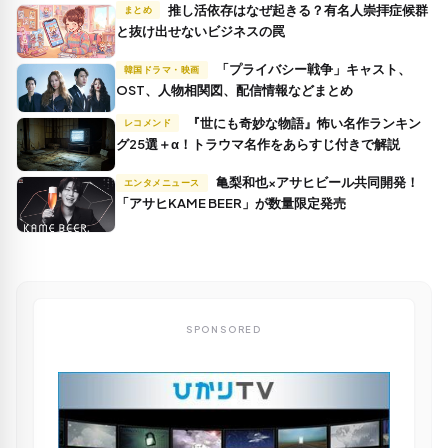
推し活依存はなぜ起きる？有名人崇拝症候群
まとめ
と抜け出せないビジネスの罠
「プライバシー戦争」キャスト、
韓国ドラマ・映画
OST、人物相関図、配信情報などまとめ
『世にも奇妙な物語』怖い名作ランキン
レコメンド
グ25選＋α！トラウマ名作をあらすじ付きで解説
亀梨和也×アサヒビール共同開発！
エンタメニュース
「アサヒKAME BEER」が数量限定発売
SPONSORED