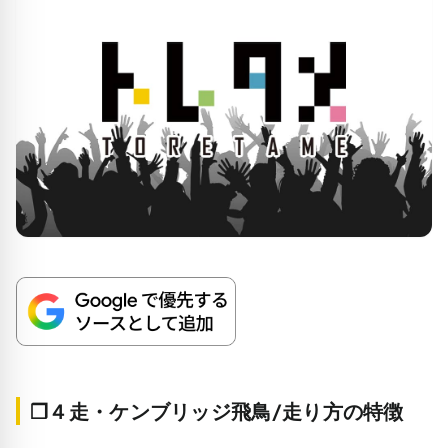
❒４走・ケンブリッジ飛鳥/走り方の特徴