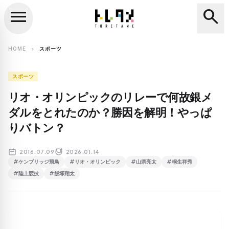
menu
search
close
search
HOME
スポーツ
chevron_right
スポーツ
リオ・オリンピックのリレーで何故銀メ
ダルをとれたのか？勝因を解明！やっぱ
りバトン？
2016.07.09
2026.01.14
#ケンブリッジ飛鳥
#リオ・オリンピック
#山県亮太
#桐生祥秀
#陸上競技
#飯塚翔太