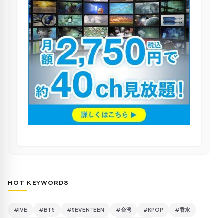
HOT KEYWORDS
#IVE
#BTS
#SEVENTEEN
#台湾
#KPOP
#香水