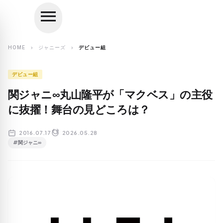
menu
close
search
HOME
ジャニーズ
デビュー組
chevron_right
chevron_right
デビュー組
関ジャニ∞丸山隆平が「マクベス」の主役
に抜擢！舞台の見どころは？
2016.07.17
2026.05.28
#関ジャニ∞