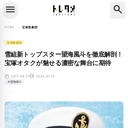
menu
search
close
search
HOME
宝塚歌劇団
chevron_right
宝塚歌劇団
雪組新トップスター望海風斗を徹底解剖！
宝塚オタクが魅せる濃密な舞台に期待
2017.08.21
2026.01.14
#望海風斗