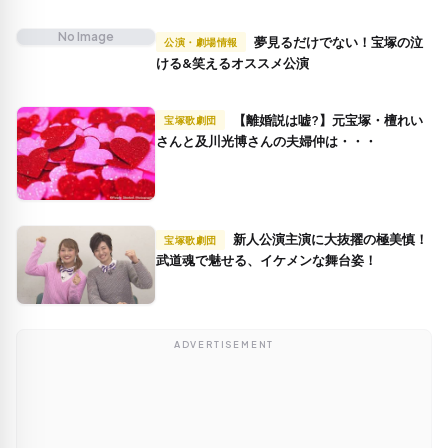
No Image
夢見るだけでない！宝塚の泣
公演・劇場情報
ける&笑えるオススメ公演
【離婚説は嘘?】元宝塚・檀れい
宝塚歌劇団
さんと及川光博さんの夫婦仲は・・・
新人公演主演に大抜擢の極美慎！
宝塚歌劇団
武道魂で魅せる、イケメンな舞台姿！
ADVERTISEMENT