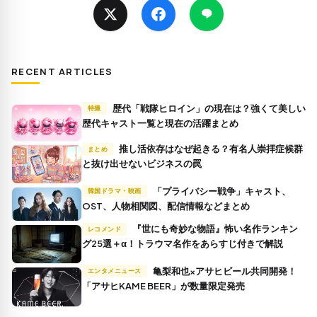
RECENT ARTICLES
歴代「戦隊ヒロイン」の現在は？強くて美しい
特撮
歴代キャスト一覧と現在の活躍まとめ
推し活依存はなぜ起きる？有名人崇拝症候群
まとめ
と抜け出せないビジネスの罠
「プライバシー戦争」キャスト、
韓国ドラマ・映画
OST、人物相関図、配信情報などまとめ
『世にも奇妙な物語』怖い名作ランキン
レコメンド
グ25選＋α！トラウマ名作をあらすじ付きで解説
亀梨和也×アサヒビール共同開発！
エンタメニュース
「アサヒKAME BEER」が数量限定発売