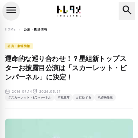
menu
search
close
search
HOME
公演・劇場情報
chevron_right
公演・劇場情報
運命的な巡り合わせ！？星組新トップス
ターお披露目公演は「スカーレット・ピ
ンパーネル」に決定！
2016.09.14
2026.05.27
#スカーレット・ピンハーネル
#礼真琴
#紅ゆずる
#綺咲愛里