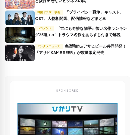
と抜け出せないビジネスの罠
「プライバシー戦争」キャスト、
韓国ドラマ・映画
OST、人物相関図、配信情報などまとめ
『世にも奇妙な物語』怖い名作ランキン
レコメンド
グ25選＋α！トラウマ名作をあらすじ付きで解説
亀梨和也×アサヒビール共同開発！
エンタメニュース
「アサヒKAME BEER」が数量限定発売
SPONSORED