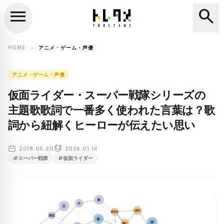
menu
search
close
search
HOME
アニメ・ゲーム・声優
chevron_right
アニメ・ゲーム・声優
仮面ライダー・スーパー戦隊シリーズの
主題歌歌詞で一番多く使われた言葉は？歌
詞から紐解くヒーローが伝えたい思い
2018.05.20
2026.01.14
#スーパー戦隊
#仮面ライダー