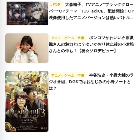
大森靖子、TVアニメ"ブラッククロー
JPOP
バー"OPテーマ「JUSTadICE」配信開始！OP
映像使用したアニメバージョンは熱いバトルを
彷彿とさせる出来
ポンコツかわいい石原夏
アニメ・ゲーム・声優
織さんの魅力とは？ゆいかおり休止後の小倉唯
さんとの仲も！【祝☆ソロデビュー】
神谷浩史・小野大輔のラ
アニメ・ゲーム・声優
ジオ番組、DGSではおなじみの小野ノートと
は？