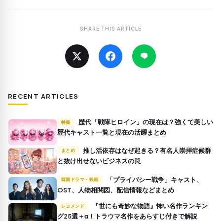
SHARE THIS ARTICLE
RECENT ARTICLES
歴代「戦隊ヒロイン」の現在は？強くて美しい
特撮
歴代キャスト一覧と現在の活躍まとめ
推し活依存はなぜ起きる？有名人崇拝症候群
まとめ
と抜け出せないビジネスの罠
「プライバシー戦争」キャスト、
韓国ドラマ・映画
OST、人物相関図、配信情報などまとめ
『世にも奇妙な物語』怖い名作ランキン
レコメンド
グ25選＋α！トラウマ名作をあらすじ付きで解説