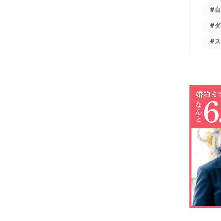
#
#
#