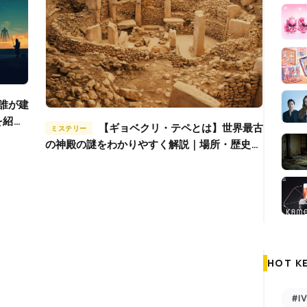
を紹介
【ギョベクリ・テペとは】世界最古
ミステリー
の神殿の謎をわかりやすく解説｜場所・歴史・
封印説も
HOT K
#I