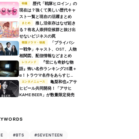
歴代「戦隊ヒロイン」の
特撮
現在は？強くて美しい歴代キャ
スト一覧と現在の活躍まとめ
推し活依存はなぜ起き
まとめ
る？有名人崇拝症候群と抜け出
せないビジネスの罠
「プライバシ
韓国ドラマ・映画
ー戦争」キャスト、OST、人物
相関図、配信情報などまとめ
『世にも奇妙な物
レコメンド
語』怖い名作ランキング25選＋
α！トラウマ名作をあらすじ付
きで解説
亀梨和也×アサ
エンタメニュース
ヒビール共同開発！「アサヒ
KAME BEER」が数量限定発売
EYWORDS
VE
#BTS
#SEVENTEEN