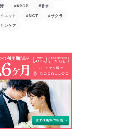
台湾
#KPOP
#香水
ダイエット
#NCT
#サクラ
スキンケア