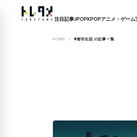
close
注目記事
JPOP
KPOP
アニメ・ゲーム
search
HOME
#都市伝説 の記事一覧
chevron_right