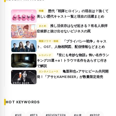
歴代「戦隊ヒロイン」の現在は？強くて
特撮
美しい歴代キャスト一覧と現在の活躍まとめ
推し活依存はなぜ起きる？有名人崇拝
まとめ
症候群と抜け出せないビジネスの罠
「プライバシー戦争」キャス
韓国ドラマ・映画
ト、OST、人物相関図、配信情報などまとめ
『世にも奇妙な物語』怖い名作ラン
レコメンド
キング25選＋α！トラウマ名作をあらすじ付き
で解説
亀梨和也×アサヒビール共同開
エンタメニュース
発！「アサヒKAME BEER」が数量限定発売
HOT KEYWORDS
#IVE
#BTS
#SEVENTEEN
#台湾
#KPOP