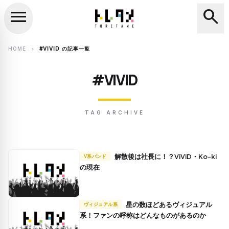
menu
search
close
search
HOME
#VIVID の記事一覧
chevron_right
#VIVID
TAG ARCHIVE
解散後は社長に！？ViViD・Ko-ki
V系バンド
の現在
星の数ほどあるヴィジュアル
ヴィジュアル系
系！ファンの呼称はどんなものがあるのか