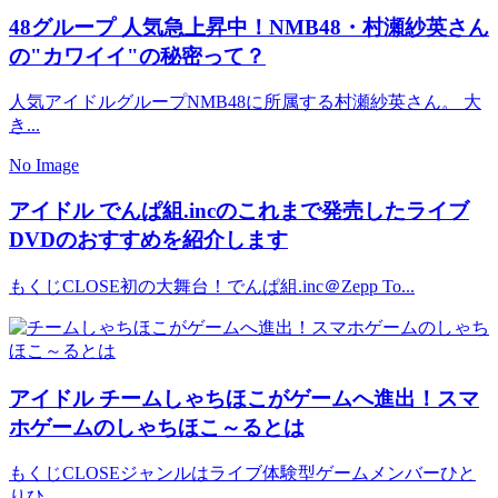
48グループ
人気急上昇中！NMB48・村瀬紗英さん
の"カワイイ"の秘密って？
人気アイドルグループNMB48に所属する村瀬紗英さん。 大
き...
No Image
アイドル
でんぱ組.incのこれまで発売したライブ
DVDのおすすめを紹介します
もくじCLOSE初の大舞台！でんぱ組.inc＠Zepp To...
アイドル
チームしゃちほこがゲームへ進出！スマ
ホゲームのしゃちほこ～るとは
もくじCLOSEジャンルはライブ体験型ゲームメンバーひと
りひ...