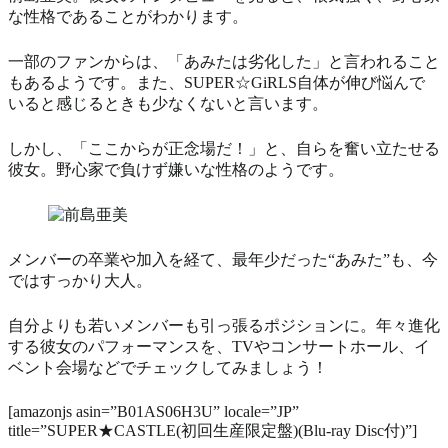
な性格であることがわかります。
一部のファンからは、「あみたは劣化した」と言われること
もあるようです。また、SUPER☆GiRLS自体が伸び悩んで
いると感じるときも少なくないと言います。
しかし、「ここからが正念場だ！」と、自らを奮い立たせる
彼女。野心家で負けず嫌いな性格のようです。
メンバーの卒業や加入を経て、最年少だった“あみた”も、今
ではすっかり大人。
自分よりも若いメンバーも引っ張るポジションに。年々進化
する彼女のパフォーマンスを、TVやコンサートホール、イ
ベント会場などでチェックしてみましょう！
[amazonjs asin=”B01AS06H3U” locale=”JP”
title=”SUPER★CASTLE(初回生産限定盤)(Blu-ray Disc付)”]