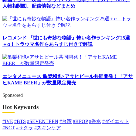
人物相関図、配信情報などまとめ
レコメンド
『世にも奇妙な物語』怖い名作ランキング25選
＋α！トラウマ名作をあらすじ付きで解説
エンタメニュース
亀梨和也×アサヒビール共同開発！「アサ
ヒKAME BEER」が数量限定発売
Sponsored
Hot Keywords
#IVE
#BTS
#SEVENTEEN
#台湾
#KPOP
#香水
#ダイエット
#NCT
#サクラ
#スキンケア