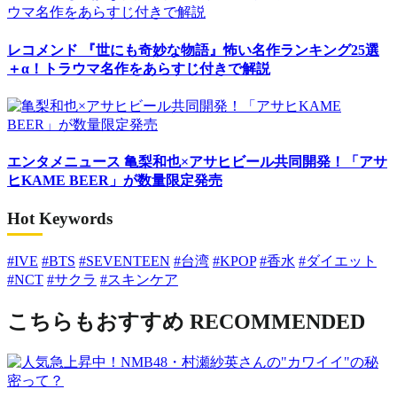
レコメンド
『世にも奇妙な物語』怖い名作ランキング25選
＋α！トラウマ名作をあらすじ付きで解説
エンタメニュース
亀梨和也×アサヒビール共同開発！「アサ
ヒKAME BEER」が数量限定発売
Hot Keywords
#IVE
#BTS
#SEVENTEEN
#台湾
#KPOP
#香水
#ダイエット
#NCT
#サクラ
#スキンケア
こちらもおすすめ
RECOMMENDED