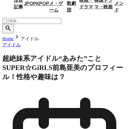
メ・ゲ
歌劇
メン
JPOP
KPOP
記事
ドラマ
マ・映画
ーム
団
ド
search
chevron_right
Home
アイドル
アイドル
超絶妹系アイドル“あみた”こと
SUPER☆GiRLS前島亜美のプロフィー
ル！性格や趣味は？