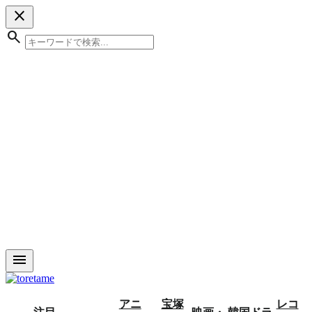
close
search
menu
アニ
宝塚
レコ
注目
映画・
韓国ドラ