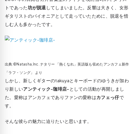
トであった
坊が脱退
してしまいました。反響は大きく、女形
ギタリストのパイオニアとして走っていたために、脱退を惜
しむ人も多かったです。
出典:©Natasha,Inc. ナタリー 「熱くなれ」英語版も収めたアンカフェ新作
「ラフ・ソング」 より
しかし、新しくギターのtakuyaとキーボードのゆうきが加わ
り新しい
アンティック-珈琲店-
としての活動が再開しまし
た。愛称はアンカフェでありファンの愛称は
カフェっ仔
で
す。
そんな彼らの魅力に迫りたいと思います。