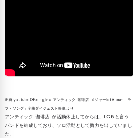
出典:youtube©Being,Inc. アンティック-珈琲店-メジャー1st Album「ラ
フ・ソング」全曲ダイジェスト映像 より
アンティック-珈琲店-が活動休止してからは、
LC５
と言う
バンドを結成しており、ソロ活動として勢力を出していまし
た。