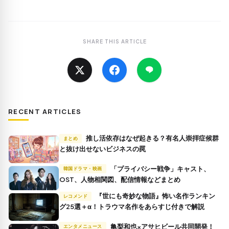
SHARE THIS ARTICLE
RECENT ARTICLES
推し活依存はなぜ起きる？有名人崇拝症候群
まとめ
と抜け出せないビジネスの罠
「プライバシー戦争」キャスト、
韓国ドラマ・映画
OST、人物相関図、配信情報などまとめ
『世にも奇妙な物語』怖い名作ランキン
レコメンド
グ25選＋α！トラウマ名作をあらすじ付きで解説
亀梨和也×アサヒビール共同開発！
エンタメニュース