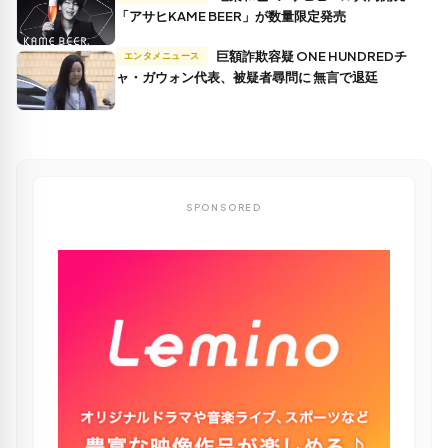
「アサヒKAME BEER」が数量限定発売
巨額詐欺容疑 ONE HUNDREDチ
エンタメニュース
ャ・ガウォン代表、被疑者尋問に 無言で退廷
SPONSORED