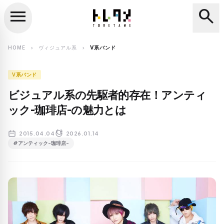
menu
search
close
search
HOME
ヴィジュアル系
V系バンド
chevron_right
chevron_right
V系バンド
ビジュアル系の先駆者的存在！アンティ
ック-珈琲店-の魅力とは
2015.04.04
2026.01.14
#アンティック-珈琲店-