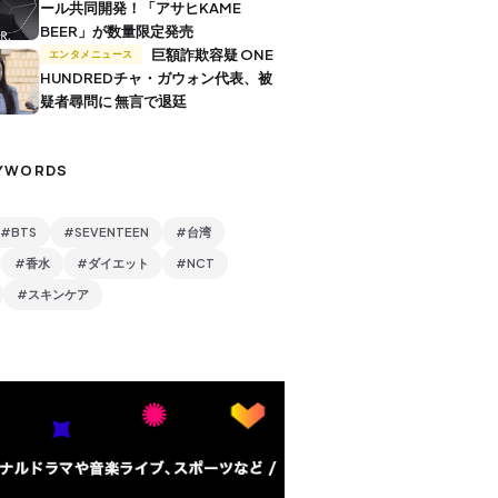
ール共同開発！「アサヒKAME
BEER」が数量限定発売
巨額詐欺容疑 ONE
エンタメニュース
HUNDREDチャ・ガウォン代表、被
疑者尋問に 無言で退廷
YWORDS
#BTS
#SEVENTEEN
#台湾
#香水
#ダイエット
#NCT
#スキンケア