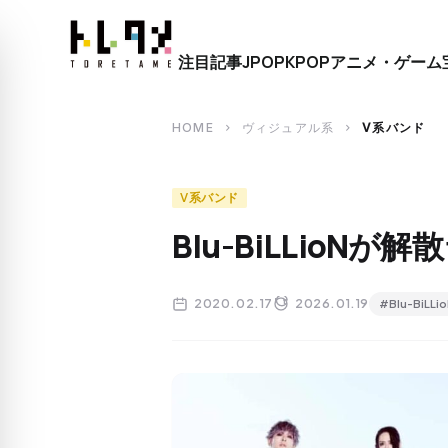
close
注目記事
JPOP
KPOP
アニメ・ゲーム
search
HOME
ヴィジュアル系
V系バンド
chevron_right
chevron_right
V系バンド
Blu-BiLLioN
2020.02.17
2026.01.19
#Blu-BiLLi