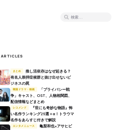
 ARTICLES
推し活依存はなぜ起きる？
まとめ
有名人崇拝症候群と抜け出せないビ
ジネスの罠
「プライバシー戦
韓国ドラマ・映画
争」キャスト、OST、人物相関図、
配信情報などまとめ
『世にも奇妙な物語』怖
レコメンド
い名作ランキング25選＋α！トラウマ
名作をあらすじ付きで解説
亀梨和也×アサヒビ
エンタメニュース