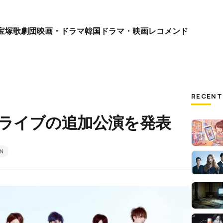
宝塚歌劇団
映画・ドラマ
韓国ドラマ・映画
レコメンド
RECENT
が解散ライブの追加公演を発表
oN