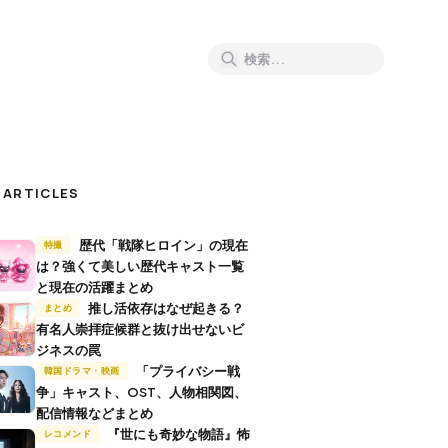
 ARTICLES
歴代「戦隊ヒロイン」の現在
特撮
は？強くて美しい歴代キャスト一覧
と現在の活躍まとめ
推し活依存はなぜ起きる？
まとめ
有名人崇拝症候群と抜け出せないビ
ジネスの罠
「プライバシー戦
韓国ドラマ・映画
争」キャスト、OST、人物相関図、
配信情報などまとめ
『世にも奇妙な物語』怖
レコメンド