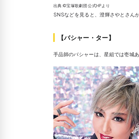
出典:©宝塚歌劇団 公式HPより
SNSなどを見ると、澄輝さやとさん
【バシャー・ター】
手品師のバシャーは、星組では壱城