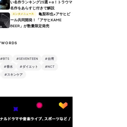
い名作ランキング25選＋α！トラウマ
名作をあらすじ付きで解説
亀梨和也×アサヒビ
エンタメニュース
ール共同開発！「アサヒKAME
BEER」が数量限定発売
YWORDS
#BTS
#SEVENTEEN
#台湾
#香水
#ダイエット
#NCT
#スキンケア