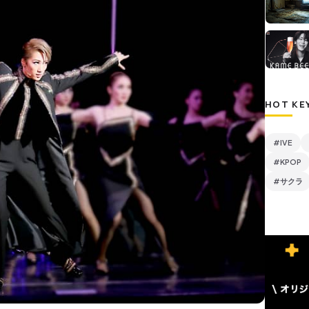
HOT KE
#IVE
#KPOP
#サクラ