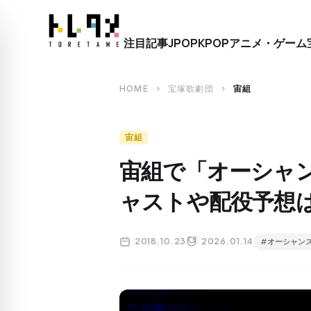
close
注目記事
JPOP
KPOP
アニメ・ゲーム
search
HOME
宝塚歌劇団
宙組
chevron_right
chevron_right
宙組
宙組で「オーシャン
ャストや配役予想
2018.10.23
2026.01.14
#オーシャンズ