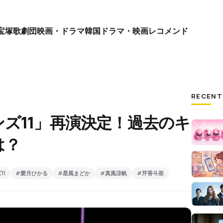
宝塚歌劇団
映画・ドラマ
韓国ドラマ・映画
レコメンド
RECENT
ズ11」再演決定！過去のキ
は？
11
#愛月ひかる
#星風まどか
#真風涼帆
#芹香斗亜