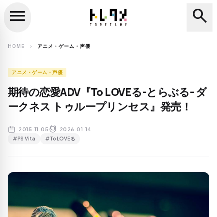
menu
search
close
search
HOME
アニメ・ゲーム・声優
chevron_right
アニメ・ゲーム・声優
期待の恋愛ADV『To LOVEる-とらぶる- ダ
ークネス トゥループリンセス』発売！
2015.11.05
2026.01.14
#PS Vita
#To LOVEる