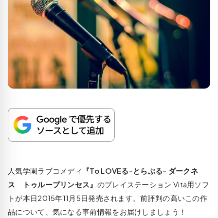
人気学園ラブコメデ
ィ
『To LOVEる-とらぶる- ダークネ
ス トゥループリンセス』
のプレイステーション Vita用ソフ
トが本日
2015年11月5日
発売されます。前評判の高いこの作
品について、気になる事前情報をお届けしましょう！