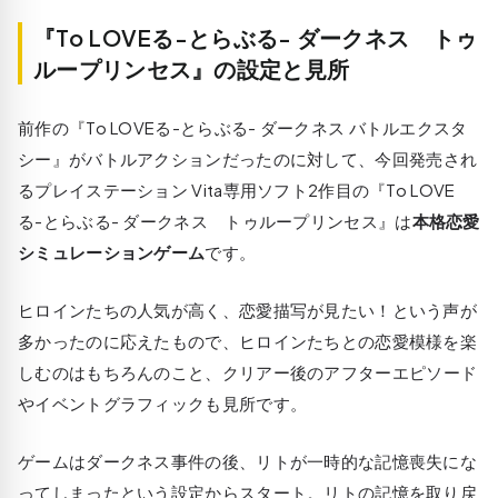
『To LOVEる-とらぶる- ダークネス トゥ
ループリンセス』の設定と見所
前作の
『To LOVEる-とらぶる- ダークネス バトルエクスタ
シー』
がバトルアクションだったのに対して、今回発売され
るプレイステーション Vita専用ソフト2作目の『To LOVE
る-とらぶる- ダークネス トゥループリンセス』は
本格恋愛
シミュレーションゲーム
です。
ヒロインたちの人気が高く、恋愛描写が見たい！という声が
多かったのに応えたもので、ヒロインたちとの恋愛模様を楽
しむのはもちろんのこと、
クリアー後のアフターエピソード
や
イベントグラフィック
も見所です。
ゲームはダークネス事件の後、リトが一時的な記憶喪失にな
ってしまったという設定からスタート。リトの記憶を取り戻