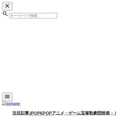
close
search
menu
注目記事
アニメ・ゲーム
宝塚歌劇団
映画・
JPOP
KPOP