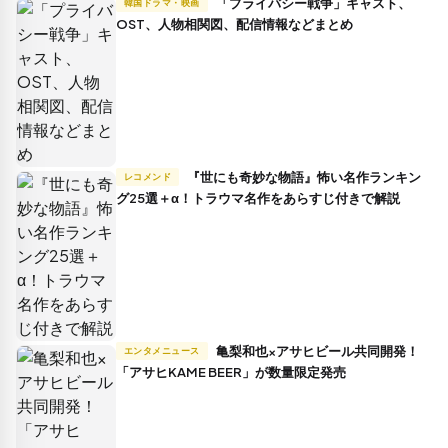
「プライバシー戦争」キャスト、
韓国ドラマ・映画
OST、人物相関図、配信情報などまとめ
『世にも奇妙な物語』怖い名作ランキン
レコメンド
グ25選＋α！トラウマ名作をあらすじ付きで解説
亀梨和也×アサヒビール共同開発！
エンタメニュース
「アサヒKAME BEER」が数量限定発売