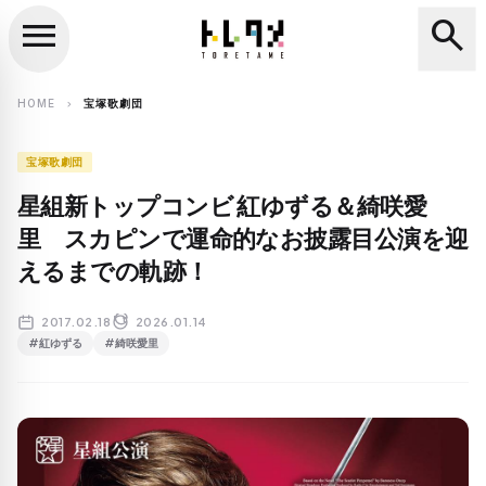
menu
search
close
search
HOME
宝塚歌劇団
chevron_right
宝塚歌劇団
星組新トップコンビ 紅ゆずる＆綺咲愛
里 スカピンで運命的なお披露目公演を迎
えるまでの軌跡！
2017.02.18
2026.01.14
#紅ゆずる
#綺咲愛里