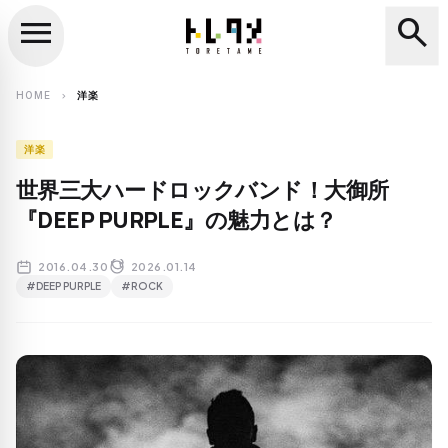
menu
search
close
search
HOME
洋楽
chevron_right
洋楽
世界三大ハードロックバンド！大御所
『DEEP PURPLE』の魅力とは？
2016.04.30
2026.01.14
#DEEP PURPLE
#ROCK