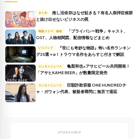
推し活依存はなぜ起きる？有名人崇拝症候群
まとめ
と抜け出せないビジネスの罠
「プライバシー戦争」キャスト、
韓国ドラマ・映画
OST、人物相関図、配信情報などまとめ
『世にも奇妙な物語』怖い名作ランキン
レコメンド
グ25選＋α！トラウマ名作をあらすじ付きで解説
亀梨和也×アサヒビール共同開発！
エンタメニュース
「アサヒKAME BEER」が数量限定発売
巨額詐欺容疑 ONE HUNDREDチ
エンタメニュース
ャ・ガウォン代表、被疑者尋問に 無言で退廷
SPONSORED