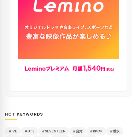
HOT KEYWORDS
#IVE
#BTS
#SEVENTEEN
#台湾
#KPOP
#香水