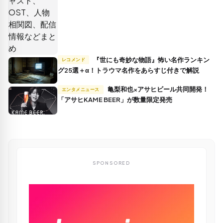
『世にも奇妙な物語』怖い名作ランキン
レコメンド
グ25選＋α！トラウマ名作をあらすじ付きで解説
亀梨和也×アサヒビール共同開発！
エンタメニュース
「アサヒKAME BEER」が数量限定発売
SPONSORED