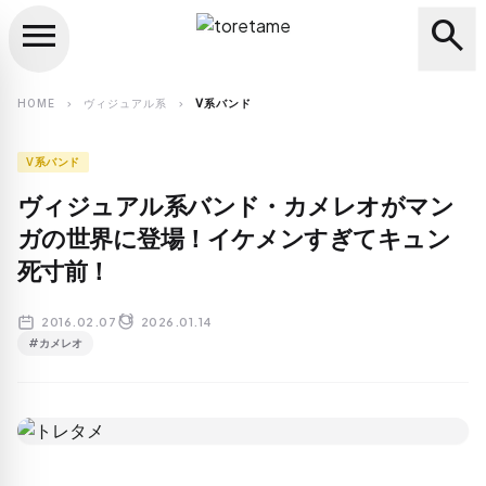
menu
search
close
search
HOME
ヴィジュアル系
V系バンド
chevron_right
chevron_right
V系バンド
ヴィジュアル系バンド・カメレオがマン
ガの世界に登場！イケメンすぎてキュン
死寸前！
2016.02.07
2026.01.14
#カメレオ