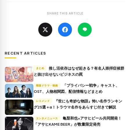
SHARE THIS ARTICLE
RECENT ARTICLES
推し活依存はなぜ起きる？有名人崇拝症候群
まとめ
と抜け出せないビジネスの罠
「プライバシー戦争」キャスト、
韓国ドラマ・映画
OST、人物相関図、配信情報などまとめ
『世にも奇妙な物語』怖い名作ランキン
レコメンド
グ25選＋α！トラウマ名作をあらすじ付きで解説
亀梨和也×アサヒビール共同開発！
エンタメニュース
「アサヒKAME BEER」が数量限定発売