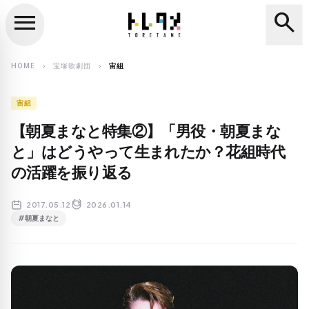
menu
search
close
search
HOME
宝塚歌劇団
宙組
chevron_right
chevron_right
宙組
【朝夏まなと特集②】「男役・朝夏まな
と」はどうやって生まれたか？花組時代
の活躍を振り返る
2017.05.12
2026.01.14
#朝夏まなと