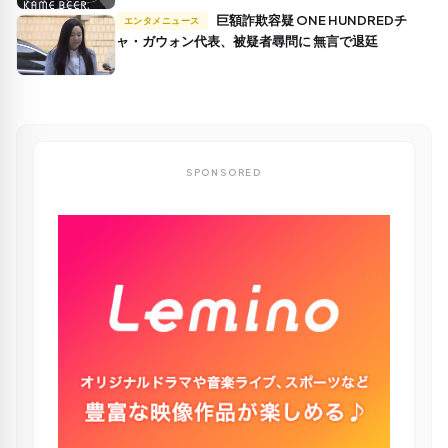
巨額詐欺容疑 ONE HUNDREDチ
エンタメニュース
ャ・ガウォン代表、被疑者尋問に 無言で退廷
SPONSORED