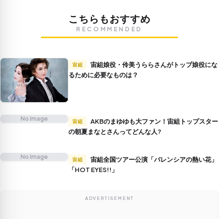
こちらもおすすめ
RECOMMENDED
宙組娘役・伶美うららさんがトップ娘役にな
宙組
るために必要なものは？
No Image
AKBのまゆゆも大ファン！宙組トップスター
宙組
の朝夏まなとさんってどんな人?
No Image
宙組全国ツアー公演「バレンシアの熱い花」
宙組
「HOT EYES!!」
ADVERTISEMENT