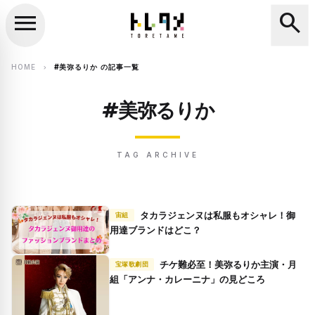
menu
search
close
search
HOME
#美弥るりか の記事一覧
chevron_right
#美弥るりか
TAG ARCHIVE
タカラジェンヌは私服もオシャレ！御
宙組
用達ブランドはどこ？
チケ難必至！美弥るりか主演・月
宝塚歌劇団
組「アンナ・カレーニナ」の見どころ