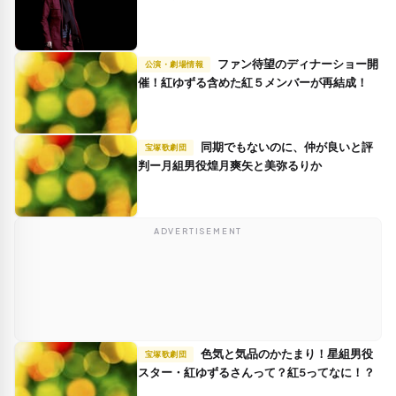
ファン待望のディナーショー開
公演・劇場情報
催！紅ゆずる含めた紅５メンバーが再結成！
同期でもないのに、仲が良いと評
宝塚歌劇団
判ー月組男役煌月爽矢と美弥るりか
ADVERTISEMENT
色気と気品のかたまり！星組男役
宝塚歌劇団
スター・紅ゆずるさんって？紅5ってなに！？