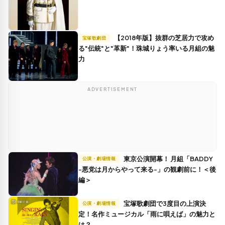
【2018年版】抜群の芝居力で攻め
宝塚歌劇団
る"伝統"と"革新"！珠城りょう率いる月組の魅
力
ADVERTISEMENT
東京公演開幕！ 月組「BADDY
公演・劇場情報
-悪党は月からやって来る-」の観劇前に！＜後
編＞
宝塚歌劇団で3度目の上演決
公演・劇場情報
定！名作ミュージカル「雨に唄えば」の魅力と
は？