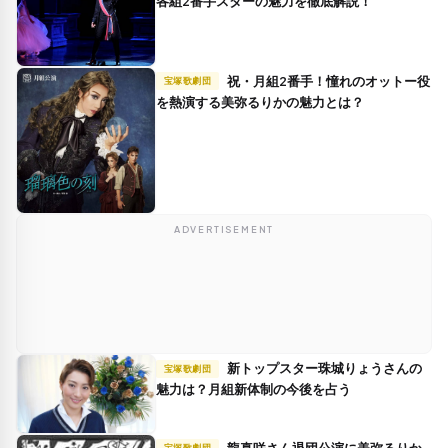
各組2番手スターの魅力を徹底解説！
祝・月組2番手！憧れのオットー役
宝塚歌劇団
を熱演する美弥るりかの魅力とは？
ADVERTISEMENT
新トップスター珠城りょうさんの
宝塚歌劇団
魅力は？月組新体制の今後を占う
龍真咲さん退団公演に美弥るりか
宝塚歌劇団