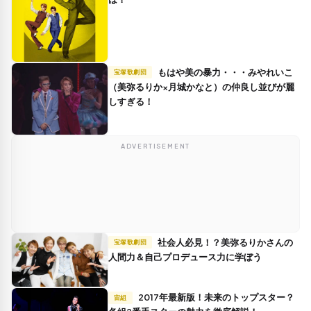
もはや美の暴力・・・みやれいこ
宝塚歌劇団
（美弥るりか×月城かなと）の仲良し並びが麗
しすぎる！
ADVERTISEMENT
社会人必見！？美弥るりかさんの
宝塚歌劇団
人間力＆自己プロデュース力に学ぼう
2017年最新版！未来のトップスター？
宙組