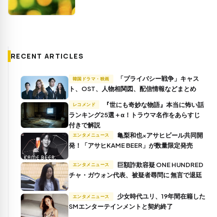
RECENT ARTICLES
「プライバシー戦争」キャス
韓国ドラマ・映画
ト、OST、人物相関図、配信情報などまとめ
『世にも奇妙な物語』本当に怖い話
レコメンド
ランキング25選＋α！トラウマ名作をあらすじ
付きで解説
亀梨和也×アサヒビール共同開
エンタメニュース
発！「アサヒKAME BEER」が数量限定発売
巨額詐欺容疑 ONE HUNDRED
エンタメニュース
チャ・ガウォン代表、被疑者尋問に 無言で退廷
少女時代ユリ、19年間在籍した
エンタメニュース
SMエンターテインメントと契約終了